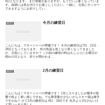
4日となります。 まだ寒暖がありますが、もうだいぶ暑くなっていま
す。体調には気を付けてお過ごしください。一緒に、元気にサッカー
できますようにお祈りしてい...
今月の練習日
練習日
こんにちは。マネージャーの齊藤です！ 今月の練習日は7日．21日．
28日となっております。 外の気温も低くなり寒くなってきました
が、元気にしていますか？ この前の練習の時は久しぶりに土曜日が
晴れの日となり、祈りが聞かれま...
2月の練習日
練習日
こんにちは！マネージャーの齊藤です！ 2月に入りましたが暖冬の影
響で程よく寒い感じですね。でも降雪量が少ないからスキー場は痛手
ですかね？ さて2月の練習日は 8日・29日です 先月より1日少ないけ
ど思いっきり楽しん...